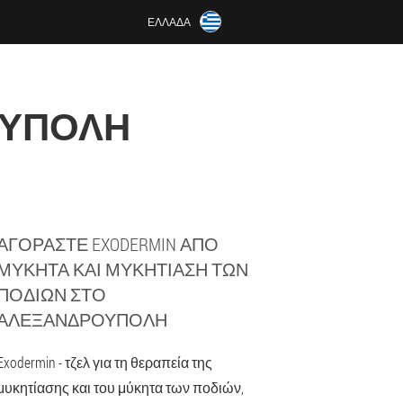
ΕΛΛΆΔΑ
ΟΎΠΟΛΗ
ΑΓΟΡΆΣΤΕ EXODERMIN ΑΠΌ
ΜΎΚΗΤΑ ΚΑΙ ΜΥΚΗΤΊΑΣΗ ΤΩΝ
ΠΟΔΙΏΝ ΣΤΟ
ΑΛΕΞΑΝΔΡΟΎΠΟΛΗ
Exodermin - τζελ για τη θεραπεία της
μυκητίασης και του μύκητα των ποδιών,