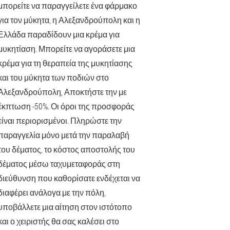
μπορείτε να παραγγείλετε ένα φάρμακο
για τον μύκητα, η Αλεξανδρούπολη και η
Ελλάδα παραδίδουν μια κρέμα για
μυκητίαση. Μπορείτε να αγοράσετε μια
κρέμα για τη θεραπεία της μυκητίασης
και του μύκητα των ποδιών στο
Αλεξανδρούπολη, Αποκτήστε την με
έκπτωση -50%. Οι όροι της προσφοράς
είναι περιορισμένοι. Πληρώστε την
παραγγελία μόνο μετά την παραλαβή
του δέματος, το κόστος αποστολής του
δέματος μέσω ταχυμεταφοράς στη
διεύθυνση που καθορίσατε ενδέχεται να
διαφέρει ανάλογα με την πόλη,
υποβάλλετε μια αίτηση στον ιστότοπο
και ο χειριστής θα σας καλέσει στο