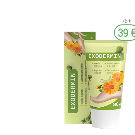
78 €
39 