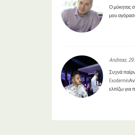
Ο μύκητας σ
μου αγόρασα
Andreas
, 2
Συχνά παίρν
ExoderminΑν
ελπίζω για 