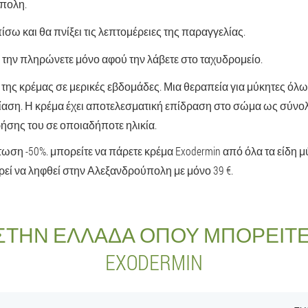
ύπολη.
ίσω και θα πνίξει τις λεπτομέρειες της παραγγελίας.
 την πληρώνετε μόνο αφού την λάβετε στο ταχυδρομείο.
 της κρέμας σε μερικές εβδομάδες. Μια θεραπεία για μύκητες όλ
ίαση. Η κρέμα έχει αποτελεσματική επίδραση στο σώμα ως σύνολο
ρήσης του σε οποιαδήποτε ηλικία.
ση -50%. μπορείτε να πάρετε κρέμα Exodermin από όλα τα είδη μύ
εί να ληφθεί στην Αλεξανδρούπολη με μόνο 39 €.
 ΣΤΗΝ ΕΛΛΆΔΑ ΌΠΟΥ ΜΠΟΡΕΊΤΕ
EXODERMIN