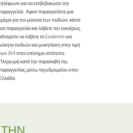
τηλέφωνο για να επιβεβαιώσει την
παραγγελία . Αφού παραγγείλετε μια
κρέμα για τον μύκητα των ποδιών, κάντε
μια παραγγελία και λάβετε την εγκαίρως.
Μπορείτε να λάβετε το Exodermin για
μύκητα ποδιών και μυκητίαση στην τιμή
των 39 € στον επίσημο ιστότοπο.
Πληρωμή κατά την παραλαβή της
παραγγελίας μέσω ταχυδρομείου στην
Ελλάδα.
ΣΤΗΝ